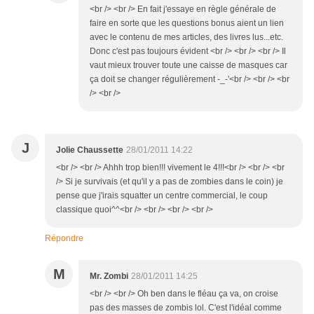
<br /> <br /> En fait j'essaye en règle générale de
faire en sorte que les questions bonus aient un lien
avec le contenu de mes articles, des livres lus...etc.
Donc c'est pas toujours évident <br /> <br /> <br /> Il
vaut mieux trouver toute une caisse de masques car
ça doit se changer régulièrement -_-'<br /> <br /> <br
/> <br />
J
Jolie Chaussette
28/01/2011 14:22
<br /> <br /> Ahhh trop bien!!! vivement le 4!!!<br /> <br /> <br
/> Si je survivais (et qu'il y a pas de zombies dans le coin) je
pense que j'irais squatter un centre commercial, le coup
classique quoi^^<br /> <br /> <br /> <br />
Répondre
M
Mr. Zombi
28/01/2011 14:25
<br /> <br /> Oh ben dans le fléau ça va, on croise
pas des masses de zombis lol. C'est l'idéal comme