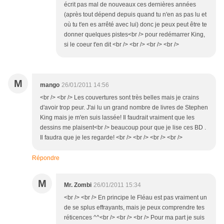
écrit pas mal de nouveaux ces dernières années
(après tout dépend depuis quand tu n'en as pas lu et
où tu t'en es arrêté avec lui) donc je peux peut être te
donner quelques pistes<br /> pour redémarrer King,
si le coeur t'en dit <br /> <br /> <br /> <br />
M
mango
26/01/2011 14:56
<br /> <br /> Les couvertures sont très belles mais je crains
d'avoir trop peur. J'ai lu un grand nombre de livres de Stephen
King mais je m'en suis lassée! Il faudrait vraiment que les
dessins me plaisent<br /> beaucoup pour que je lise ces BD .
Il faudra que je les regarde! <br /> <br /> <br /> <br />
Répondre
M
Mr. Zombi
26/01/2011 15:34
<br /> <br /> En principe le Fléau est pas vraiment un
de se splus effrayants, mais je peux comprendre tes
réticences ^^<br /> <br /> <br /> Pour ma part je suis