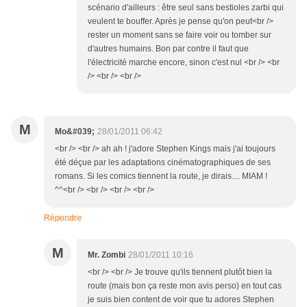
scénario d'ailleurs : être seul sans bestioles zarbi qui
veulent te bouffer. Après je pense qu'on peut<br />
rester un moment sans se faire voir ou tomber sur
d'autres humains. Bon par contre il faut que
l'électricité marche encore, sinon c'est nul <br /> <br
/> <br /> <br />
M
Mo&#039;
28/01/2011 06:42
<br /> <br /> ah ah ! j'adore Stephen Kings mais j'ai toujours
été déçue par les adaptations cinématographiques de ses
romans. Si les comics tiennent la route, je dirais.... MIAM !
^^<br /> <br /> <br /> <br />
Répondre
M
Mr. Zombi
28/01/2011 10:16
<br /> <br /> Je trouve qu'ils tiennent plutôt bien la
route (mais bon ça reste mon avis perso) en tout cas
je suis bien content de voir que tu adores Stephen