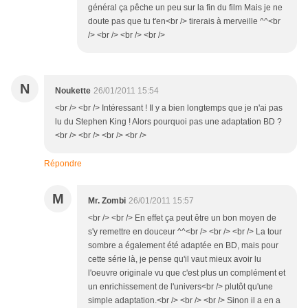
général ça pêche un peu sur la fin du film Mais je ne
doute pas que tu t'en<br /> tirerais à merveille ^^<br
/> <br /> <br /> <br />
N
Noukette
26/01/2011 15:54
<br /> <br /> Intéressant ! Il y a bien longtemps que je n'ai pas
lu du Stephen King ! Alors pourquoi pas une adaptation BD ?
<br /> <br /> <br /> <br />
Répondre
M
Mr. Zombi
26/01/2011 15:57
<br /> <br /> En effet ça peut être un bon moyen de
s'y remettre en douceur ^^<br /> <br /> <br /> La tour
sombre a également été adaptée en BD, mais pour
cette série là, je pense qu'il vaut mieux avoir lu
l'oeuvre originale vu que c'est plus un complément et
un enrichissement de l'univers<br /> plutôt qu'une
simple adaptation.<br /> <br /> <br /> Sinon il a en a