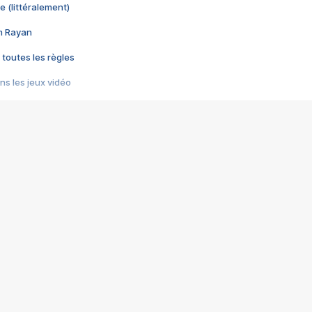
e (littéralement)
im Rayan
 toutes les règles
s les jeux vidéo
us choquant de Rockstar ? - Le scandale BULLY
e plus moche de Steam
du RÊVE tourne au CAUCHEMAR
pendant 8 heures
it… à tort
umiliés par un jeu vidéo
ire - Final Fantasy 8
ti un empire - Age of Empires
story DOFUS