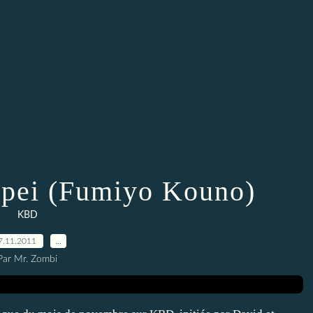
pei (Fumiyo Kouno)
KBD
7.11.2011
…
Par Mr. Zombi