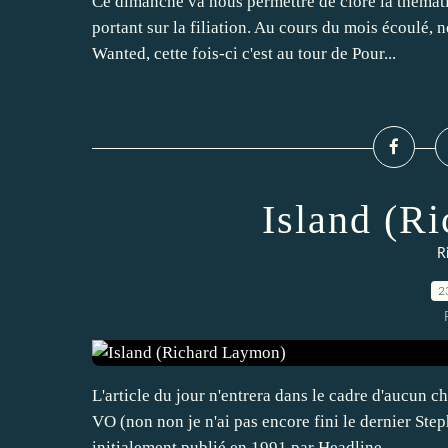
Ce dimanche va nous permettre de clore la thémat
portant sur la filiation. Au cours du mois écoulé,
Wanted, cette fois-ci c'est au tour de Pour...
Island (R
R
2
L'article du jour n'entrera dans le cadre d'aucun 
VO (non non je n'ai pas encore fini le dernier St
initialement publié en 1991 par Headline...