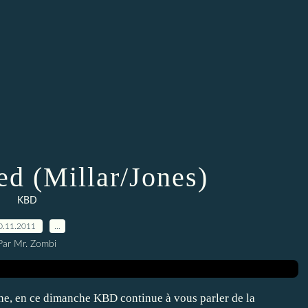
d (Millar/Jones)
KBD
0.11.2011
…
Par Mr. Zombi
gne, en ce dimanche KBD continue à vous parler de la