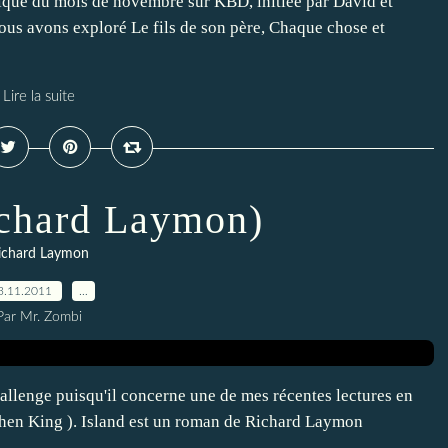
ique du mois de novembre sur KBD, initiée par David et
 nous avons exploré Le fils de son père, Chaque chose et
Lire la suite
ichard Laymon)
ichard Laymon
3.11.2011
…
Par Mr. Zombi
challenge puisqu'il concerne une de mes récentes lectures en
ephen King ). Island est un roman de Richard Laymon