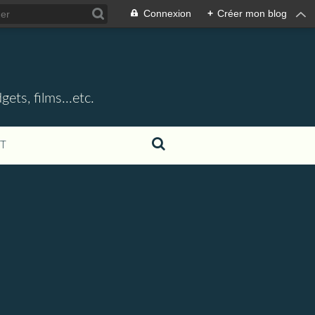
Connexion
+
Créer mon blog
ets, films...etc.
T