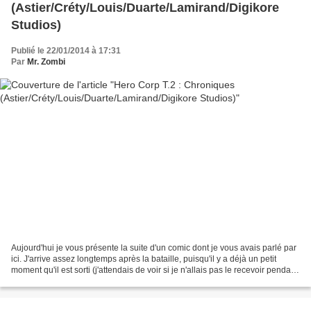
(Astier/Créty/Louis/Duarte/Lamirand/Digikore
Studios)
Publié le 22/01/2014 à 17:31
Par
Mr. Zombi
Aujourd'hui je vous présente la suite d'un comic dont je vous avais parlé par
ici. J'arrive assez longtemps après la bataille, puisqu'il y a déjà un petit
moment qu'il est sorti (j'attendais de voir si je n'allais pas le recevoir pendant
les fêtes avant...