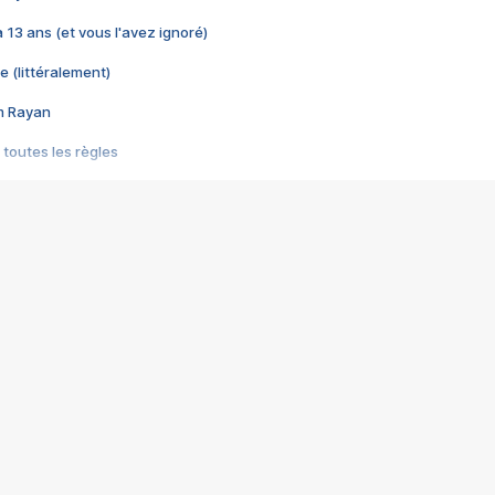
 a 13 ans (et vous l'avez ignoré)
e (littéralement)
im Rayan
 toutes les règles
s les jeux vidéo
us choquant de Rockstar ? - Le scandale BULLY
e plus moche de Steam
du RÊVE tourne au CAUCHEMAR
pendant 8 heures
it… à tort
umiliés par un jeu vidéo
ire - Final Fantasy 8