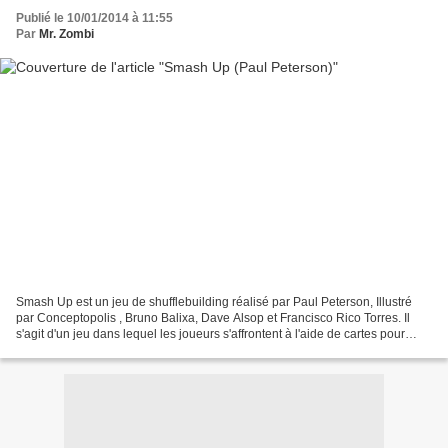
Publié le 10/01/2014 à 11:55
Par
Mr. Zombi
Smash Up est un jeu de shufflebuilding réalisé par Paul Peterson, Illustré
par Conceptopolis , Bruno Balixa, Dave Alsop et Francisco Rico Torres. Il
s'agit d'un jeu dans lequel les joueurs s'affrontent à l'aide de cartes pour
contrôler des bases et être...