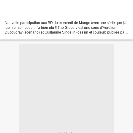
Nouvelle participation aux BD du mercredi de Mango avec une série que j'ai
lue hier soir et qui m'a bien plu !! The Grocery est une série d'Aurélien
Ducoudray (scénario) et Guillaume Singelin (dessin et couleur) publiée par
Ankama dans son label 619 depuis...