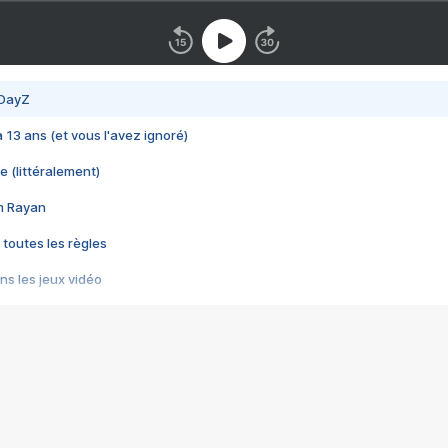
 DayZ
 a 13 ans (et vous l'avez ignoré)
e (littéralement)
im Rayan
 toutes les règles
s les jeux vidéo
us choquant de Rockstar ? - Le scandale BULLY
e plus moche de Steam
du RÊVE tourne au CAUCHEMAR
pendant 8 heures