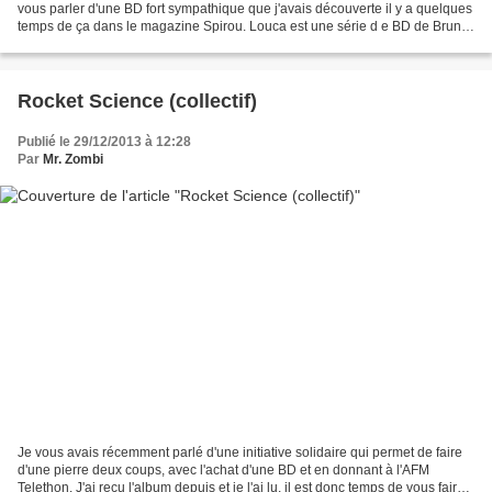
vous parler d'une BD fort sympathique que j'avais découverte il y a quelques
temps de ça dans le magazine Spirou. Louca est une série d e BD de Bruno
Dequier (scénario, dessin...
Rocket Science (collectif)
Publié le 29/12/2013 à 12:28
Par
Mr. Zombi
Je vous avais récemment parlé d'une initiative solidaire qui permet de faire
d'une pierre deux coups, avec l'achat d'une BD et en donnant à l'AFM
Telethon. J'ai reçu l'album depuis et je l'ai lu, il est donc temps de vous faire