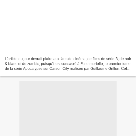
L'article du jour devrait plaire aux fans de cinéma, de films de série B, de noir
& blanc et de zombis, puisqu'il est consacré à Fuite mortelle, le premier tome
de la série Apocalypse sur Carson City réalisée par Guillaume Griffon. Cet
album est dispo...