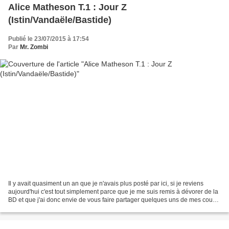
Alice Matheson T.1 : Jour Z
(Istin/Vandaële/Bastide)
Publié le 23/07/2015 à 17:54
Par
Mr. Zombi
Il y avait quasiment un an que je n'avais plus posté par ici, si je reviens
aujourd'hui c'est tout simplement parce que je me suis remis à dévorer de la
BD et que j'ai donc envie de vous faire partager quelques uns de mes coups
de coeur récents (que j'ai...