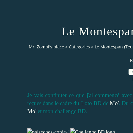
Le Montespan
Mr. Zombi's place
>
Categories
>
Le Montespan (Teu
B
0
Je vais continuer ce que j'ai commencé avec l
reçues dans le cadre du Loto BD de
Mo'
. Du c
Mo'
et mon challenge BD.