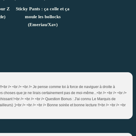
our Z
Sticky Pants : ça colle et ça
de)
moule les bollocks
(Emeriau/Xav)
u !!<br /> <br /> <br /> Je pense comme toi à force de naviguer à droite à
es choses que je ne lirais certainement pas de moi-même...<br /> <br /> <br />
richissant !<br /> <br /> <br /> Question Bonus : J'ai connu Le Marquis de
lleurs) ;)<br /> <br /> <br /> Bonne soirée et bonne lecture !!<br /> <br /> <br