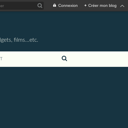
Connexion
+
Créer mon blog
ets, films...etc.
T