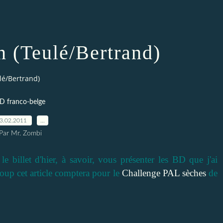
 (Teulé/Bertrand)
lé/Bertrand)
D franco-belge
3.02.2011
…
Par Mr. Zombi
e billet d'hier, à savoir, vous présenter les BD que j'ai
oup cet article comptera pour le
Challenge PAL sèches
de