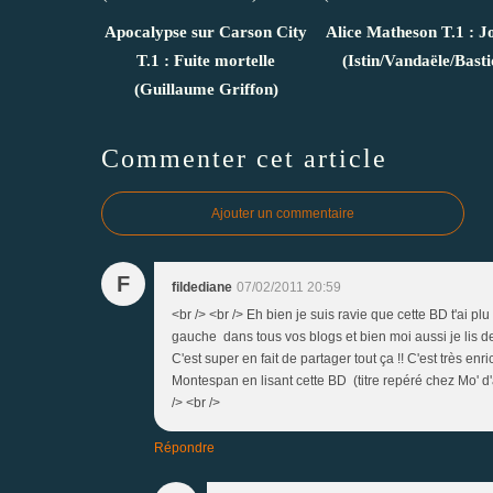
Apocalypse sur Carson City
Alice Matheson T.1 : J
T.1 : Fuite mortelle
(Istin/Vandaële/Basti
(Guillaume Griffon)
Commenter cet article
Ajouter un commentaire
F
fildediane
07/02/2011 20:59
<br /> <br /> Eh bien je suis ravie que cette BD t'ai pl
gauche dans tous vos blogs et bien moi aussi je lis d
C'est super en fait de partager tout ça !! C'est très en
Montespan en lisant cette BD (titre repéré chez Mo' d'ai
/> <br />
Répondre